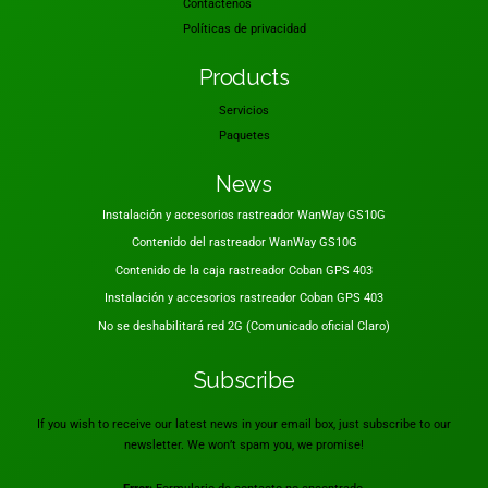
Contáctenos
Políticas de privacidad
Products
Servicios
Paquetes
News
Instalación y accesorios rastreador WanWay GS10G
Contenido del rastreador WanWay GS10G
Contenido de la caja rastreador Coban GPS 403
Instalación y accesorios rastreador Coban GPS 403
No se deshabilitará red 2G (Comunicado oficial Claro)
Subscribe
If you wish to receive our latest news in your email box, just subscribe to our
newsletter. We won’t spam you, we promise!