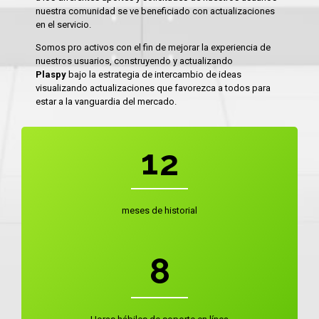
nuestra comunidad se ve beneficiado con actualizaciones
1
0
en el servicio.
Somos pro activos con el fin de mejorar la experiencia de
2
1
nuestros usuarios, construyendo y actualizando
Plaspy
bajo la estrategia de intercambio de ideas
0
3
2
visualizando actualizaciones que favorezca a todos para
estar a la vanguardia del mercado.
0
1
4
3
1
2
5
4
2
3
6
5
meses de historial
3
4
7
6
4
5
8
7
5
6
9
8