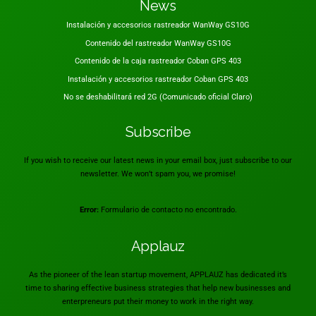
News
Instalación y accesorios rastreador WanWay GS10G
Contenido del rastreador WanWay GS10G
Contenido de la caja rastreador Coban GPS 403
Instalación y accesorios rastreador Coban GPS 403
No se deshabilitará red 2G (Comunicado oficial Claro)
Subscribe
If you wish to receive our latest news in your email box, just subscribe to our
newsletter. We won’t spam you, we promise!
Error:
Formulario de contacto no encontrado.
Applauz
As the pioneer of the lean startup movement, APPLAUZ has dedicated it’s
time to sharing effective business strategies that help new businesses and
enterpreneurs put their money to work in the right way.