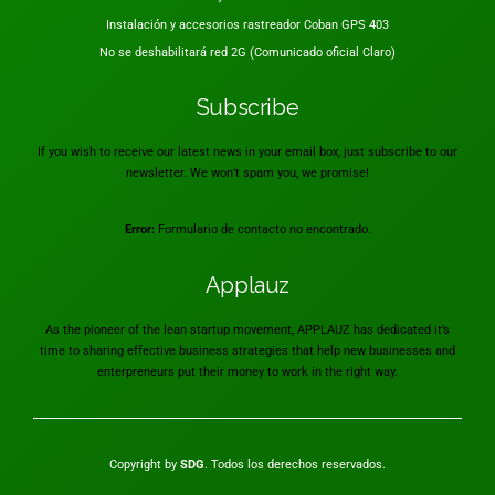
Instalación y accesorios rastreador Coban GPS 403
No se deshabilitará red 2G (Comunicado oficial Claro)
Subscribe
If you wish to receive our latest news in your email box, just subscribe to our
newsletter. We won’t spam you, we promise!
Error:
Formulario de contacto no encontrado.
Applauz
As the pioneer of the lean startup movement, APPLAUZ has dedicated it’s
time to sharing effective business strategies that help new businesses and
enterpreneurs put their money to work in the right way.
Copyright by
SDG
. Todos los derechos reservados.