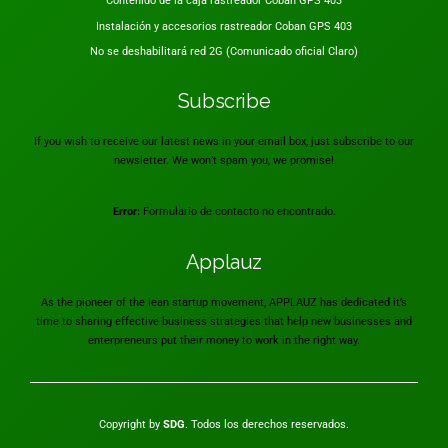
Contenido de la caja rastreador Coban GPS 403
Instalación y accesorios rastreador Coban GPS 403
No se deshabilitará red 2G (Comunicado oficial Claro)
Subscribe
If you wish to receive our latest news in your email box, just subscribe to our
newsletter. We won’t spam you, we promise!
Error:
Formulario de contacto no encontrado.
Applauz
As the pioneer of the lean startup movement, APPLAUZ has dedicated it’s
time to sharing effective business strategies that help new businesses and
enterpreneurs put their money to work in the right way.
Copyright by
SDG
. Todos los derechos reservados.