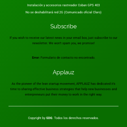
Instalación y accesorios rastreador Coban GPS 403
No se deshabilitará red 2G (Comunicado oficial Claro)
Subscribe
If you wish to receive our latest news in your email box, just subscribe to our
newsletter. We won’t spam you, we promise!
Error:
Formulario de contacto no encontrado.
Applauz
As the pioneer of the lean startup movement, APPLAUZ has dedicated it’s
time to sharing effective business strategies that help new businesses and
enterpreneurs put their money to work in the right way.
Copyright by
SDG
. Todos los derechos reservados.