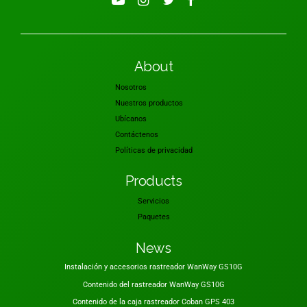
About
Nosotros
Nuestros productos
Ubícanos
Contáctenos
Políticas de privacidad
Products
Servicios
Paquetes
News
Instalación y accesorios rastreador WanWay GS10G
Contenido del rastreador WanWay GS10G
Contenido de la caja rastreador Coban GPS 403