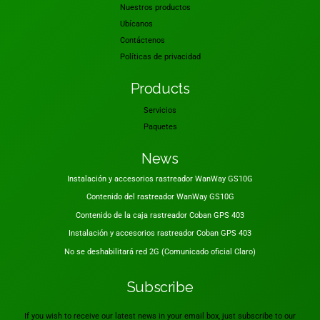
Nuestros productos
Ubícanos
Contáctenos
Políticas de privacidad
Products
Servicios
Paquetes
News
Instalación y accesorios rastreador WanWay GS10G
Contenido del rastreador WanWay GS10G
Contenido de la caja rastreador Coban GPS 403
Instalación y accesorios rastreador Coban GPS 403
No se deshabilitará red 2G (Comunicado oficial Claro)
Subscribe
If you wish to receive our latest news in your email box, just subscribe to our