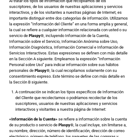
Al tratar los tipos de información que recopilamos de los
suscriptores, de los usuarios de nuestras aplicaciones y servicios
interactivos, y de los visitantes a nuestras páginas de Internet, es
importante distinguir entre dos categorías de información. Utilizamos
la expresión “Información del Cliente” en una forma amplia y general,
la cual se refiere a cualquier información relacionada con usted o su
servicio de
Plaspy
®
, incluyendo Información de la Cuenta,
Información sobre el Servicio, Información Anónima sobre Uso,
Información Diagnóstica, Información Comercial e Información de
Servicios Interactivos. Estas expresiones se definen con más detalle
en la Sección A siguiente. Empleamos la expresión “Información
Personal sobre Uso” para indicar información sobre sus hábitos
personales de
Plaspy
®
, la cual recopilamos solamente con su
consentimiento expreso. Este término se define con más detalle en
la Sección B siguiente.
A continuación se indican los tipos específicos de Información
del Cliente que recolectamos o podríamos recolectar de los
suscriptores, usuarios de nuestras aplicaciones y servicios
interactivos y visitantes a nuestra página de Internet:
«Información de la Cuenta»
se refiere a información sobre la cuenta
de su producto o servicio de
Plaspy
®
, la cual incluye, sin limitarse a,
su nombre, dirección, número de identificación, dirección de correo
electrónico, número de teléfono, los paquetes de las compras y