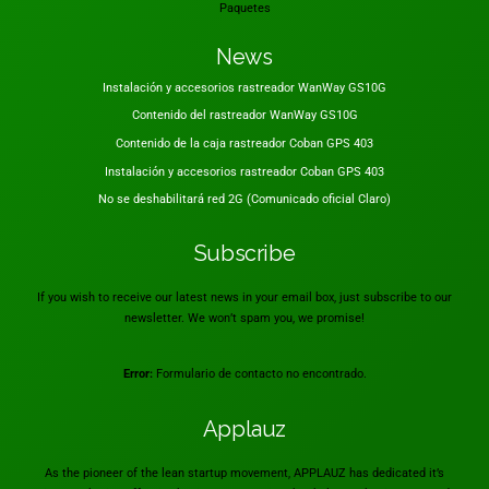
Paquetes
News
Instalación y accesorios rastreador WanWay GS10G
Contenido del rastreador WanWay GS10G
Contenido de la caja rastreador Coban GPS 403
Instalación y accesorios rastreador Coban GPS 403
No se deshabilitará red 2G (Comunicado oficial Claro)
Subscribe
If you wish to receive our latest news in your email box, just subscribe to our
newsletter. We won’t spam you, we promise!
Error:
Formulario de contacto no encontrado.
Applauz
As the pioneer of the lean startup movement, APPLAUZ has dedicated it’s